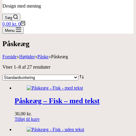
Design med mening
Søg
Indkøbskurv
0,00
kr.
0
Menu
Påskeæg
Forside
Højtider
Påske
Påskeæg
Viser 1–8 af 27 resultater
Påskeæg – Fisk – med tekst
30,00
kr.
Tilføj til kurv