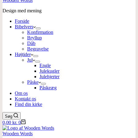
Wooden Words
Design med mening
Forside
Bibelvers
Konfirmation
Bryllup
Dåb
Begravelse
Højtider
Jul
Engle
Julekugler
Julehjerter
Påske
Påskeæg
Om os
Kontakt os
Find din kirke
Søg
Indkøbskurv
0,00
kr.
0
Wooden Words