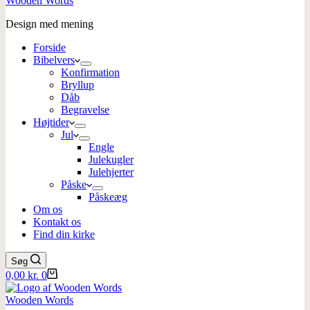
Wooden Words
Design med mening
Forside
Bibelvers
Konfirmation
Bryllup
Dåb
Begravelse
Højtider
Jul
Engle
Julekugler
Julehjerter
Påske
Påskeæg
Om os
Kontakt os
Find din kirke
Søg
Indkøbskurv
0,00
kr.
0
Wooden Words