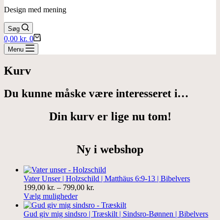
Design med mening
Søg
Indkøbskurv
0,00
kr.
0
Menu
Kurv
Du kunne måske være interesseret i…
Din kurv er lige nu tom!
Ny i webshop
Vater Unser | Holzschild | Matthäus 6:9-13 | Bibelvers
Prisinterval:
199,00
kr.
–
799,00
kr.
199,00 kr.
Vælg muligheder
til
799,00 kr.
Gud giv mig sindsro | Træskilt | Sindsro-Bønnen | Bibelvers