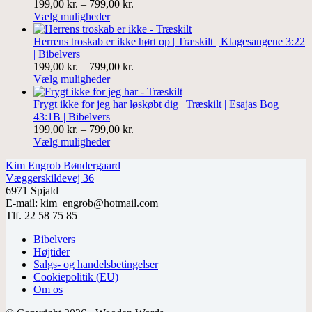
Prisinterval:
199,00
kr.
–
799,00
kr.
199,00 kr.
Vælg muligheder
til
799,00 kr.
Herrens troskab er ikke hørt op | Træskilt | Klagesangene 3:22
| Bibelvers
Prisinterval:
199,00
kr.
–
799,00
kr.
199,00 kr.
Vælg muligheder
til
799,00 kr.
Frygt ikke for jeg har løskøbt dig | Træskilt | Esajas Bog
43:1B | Bibelvers
Prisinterval:
199,00
kr.
–
799,00
kr.
199,00 kr.
Vælg muligheder
til
Kim Engrob Bøndergaard
799,00 kr.
Væggerskildevej 36
6971 Spjald
E-mail: kim_engrob@hotmail.com
Tlf. 22 58 75 85
Bibelvers
Højtider
Salgs- og handelsbetingelser
Cookiepolitik (EU)
Om os