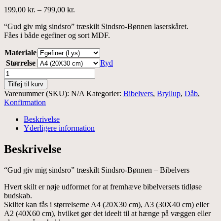
Prisinterval:
199,00
kr.
–
799,00
kr.
199,00 kr.
“Gud giv mig sindsro” træskilt Sindsro-Bønnen laserskåret.
til
Fåes i både egefiner og sort MDF.
799,00 kr.
Materiale
Størrelse
Ryd
Gud
giv
Tilføj til kurv
mig
Varenummer (SKU):
N/A
Kategorier:
Bibelvers
,
Bryllup
,
Dåb
,
sindsro
Konfirmation
|
Træskilt
Beskrivelse
|
Yderligere information
Sindsro-
Bønnen
Beskrivelse
|
Bibelvers
“Gud giv mig sindsro” træskilt Sindsro-Bønnen – Bibelvers
antal
Hvert skilt er nøje udformet for at fremhæve bibelversets tidløse
budskab.
Skiltet kan fås i størrelserne A4 (20X30 cm), A3 (30X40 cm) eller
A2 (40X60 cm), hvilket gør det ideelt til at hænge på væggen eller