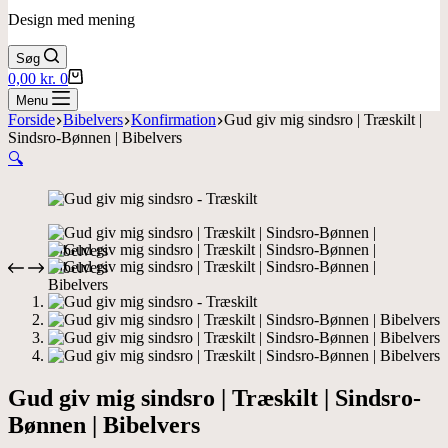
Design med mening
Søg
Indkøbskurv
0,00
kr.
0
Menu
Forside
Bibelvers
Konfirmation
Gud giv mig sindsro | Træskilt |
Sindsro-Bønnen | Bibelvers
🔍
Gud giv mig sindsro | Træskilt | Sindsro-
Bønnen | Bibelvers