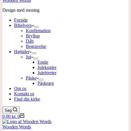
Wooden Words
Design med mening
Forside
Bibelvers
Konfirmation
Bryllup
Dåb
Begravelse
Højtider
Jul
Engle
Julekugler
Julehjerter
Påske
Påskeæg
Om os
Kontakt os
Find din kirke
Søg
Indkøbskurv
0,00
kr.
0
Wooden Words