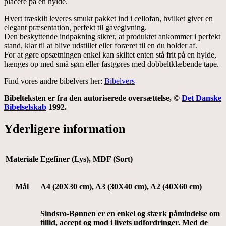
placere på en hylde.
Hvert træskilt leveres smukt pakket ind i cellofan, hvilket giver en
elegant præsentation, perfekt til gavegivning.
Den beskyttende indpakning sikrer, at produktet ankommer i perfekt
stand, klar til at blive udstillet eller foræret til en du holder af.
For at gøre opsætningen enkel kan skiltet enten stå frit på en hylde,
hænges op med små søm eller fastgøres med dobbeltklæbende tape.
Find vores andre bibelvers her:
Bibelvers
Bibelteksten er fra den autoriserede oversættelse, ©
Det Danske
Bibelselskab
1992.
Yderligere information
Materiale
Egefiner (Lys), MDF (Sort)
Mål
A4 (20X30 cm), A3 (30X40 cm), A2 (40X60 cm)
Sindsro-Bønnen er en enkel og stærk påmindelse om
tillid, accept og mod i livets udfordringer. Med de