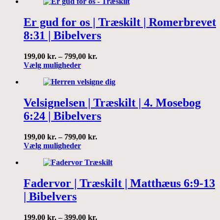
har
799,00 kr.
flere
varianter.
Er gud for os | Træskilt | Romerbrevet
Mulighederne
8:31 | Bibelvers
kan
vælges
på
Prisinterval:
199,00
kr.
–
799,00
kr.
varesiden
Dette
199,00 kr.
Vælg muligheder
vare
til
har
799,00 kr.
flere
varianter.
Velsignelsen | Træskilt | 4. Mosebog
Mulighederne
6:24 | Bibelvers
kan
vælges
på
Prisinterval:
199,00
kr.
–
799,00
kr.
varesiden
Dette
199,00 kr.
Vælg muligheder
vare
til
har
799,00 kr.
flere
varianter.
Fadervor | Træskilt | Matthæus 6:9-13
Mulighederne
| Bibelvers
kan
vælges
på
Prisinterval:
199,00
kr.
–
399,00
kr.