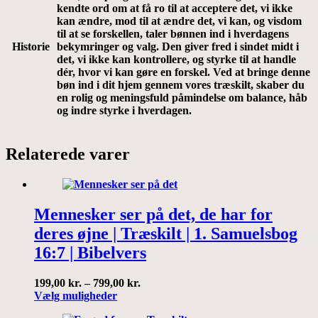
kendte ord om at få ro til at acceptere det, vi ikke
kan ændre, mod til at ændre det, vi kan, og visdom
til at se forskellen, taler bønnen ind i hverdagens
Historie
bekymringer og valg. Den giver fred i sindet midt i
det, vi ikke kan kontrollere, og styrke til at handle
dér, hvor vi kan gøre en forskel. Ved at bringe denne
bøn ind i dit hjem gennem vores træskilt, skaber du
en rolig og meningsfuld påmindelse om balance, håb
og indre styrke i hverdagen.
Relaterede varer
Mennesker ser på det, de har for
deres øjne | Træskilt | 1. Samuelsbog
16:7 | Bibelvers
Prisinterval:
199,00
kr.
–
799,00
kr.
Dette
199,00 kr.
Vælg muligheder
vare
til