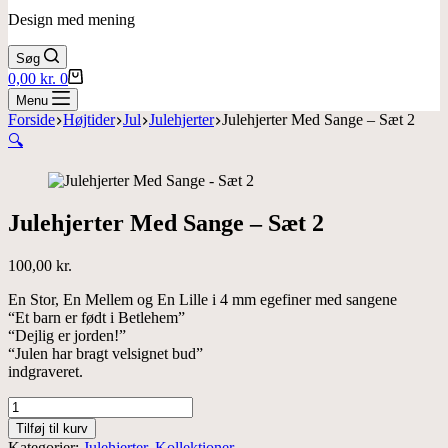
Design med mening
Søg
Indkøbskurv
0,00
kr.
0
Menu
Forside
Højtider
Jul
Julehjerter
Julehjerter Med Sange – Sæt 2
🔍
Julehjerter Med Sange – Sæt 2
100,00
kr.
En Stor, En Mellem og En Lille i 4 mm egefiner med sangene
“Et barn er født i Betlehem”
“Dejlig er jorden!”
“Julen har bragt velsignet bud”
indgraveret.
Julehjerter
Med
Tilføj til kurv
Sange
Kategorier:
Julehjerter
,
Kollektioner