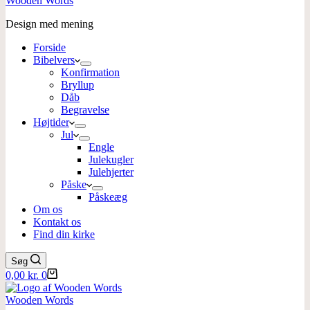
Wooden Words
Design med mening
Forside
Bibelvers
Konfirmation
Bryllup
Dåb
Begravelse
Højtider
Jul
Engle
Julekugler
Julehjerter
Påske
Påskeæg
Om os
Kontakt os
Find din kirke
Søg
Indkøbskurv
0,00
kr.
0
Wooden Words