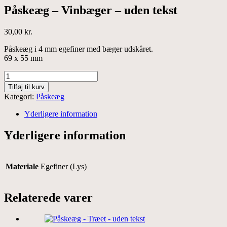
Påskeæg – Vinbæger – uden tekst
30,00
kr.
Påskeæg i 4 mm egefiner med bæger udskåret.
69 x 55 mm
Påskeæg
-
Tilføj til kurv
Vinbæger
Kategori:
Påskeæg
-
uden
Yderligere information
tekst
antal
Yderligere information
Materiale
Egefiner (Lys)
Relaterede varer