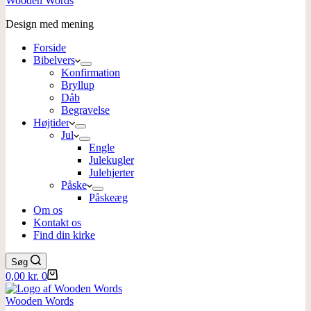
Wooden Words
Design med mening
Forside
Bibelvers
Konfirmation
Bryllup
Dåb
Begravelse
Højtider
Jul
Engle
Julekugler
Julehjerter
Påske
Påskeæg
Om os
Kontakt os
Find din kirke
Søg
Indkøbskurv
0,00
kr.
0
Wooden Words