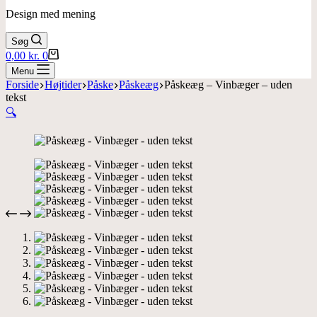
Design med mening
Søg
Indkøbskurv
0,00
kr.
0
Menu
Forside
Højtider
Påske
Påskeæg
Påskeæg – Vinbæger – uden
tekst
🔍