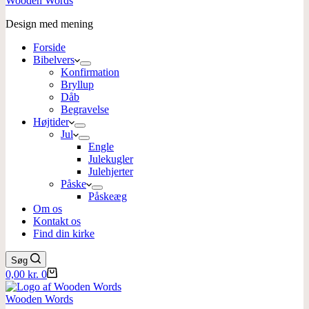
Wooden Words
Design med mening
Forside
Bibelvers
Konfirmation
Bryllup
Dåb
Begravelse
Højtider
Jul
Engle
Julekugler
Julehjerter
Påske
Påskeæg
Om os
Kontakt os
Find din kirke
Søg
Indkøbskurv
0,00
kr.
0
Wooden Words