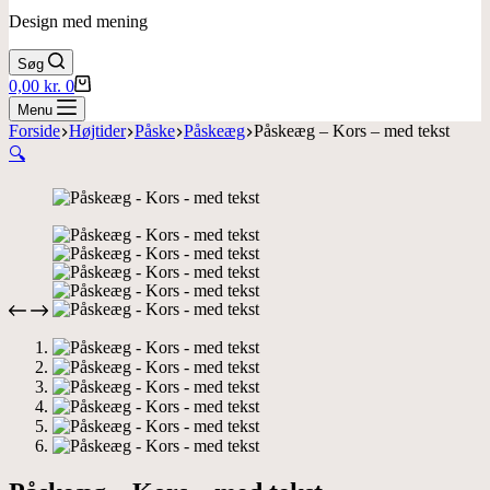
Design med mening
Søg
Indkøbskurv
0,00
kr.
0
Menu
Forside
Højtider
Påske
Påskeæg
Påskeæg – Kors – med tekst
🔍