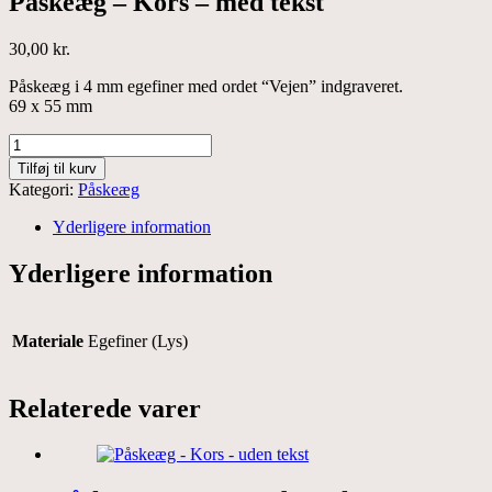
Påskeæg – Kors – med tekst
30,00
kr.
Påskeæg i 4 mm egefiner med ordet “Vejen” indgraveret.
69 x 55 mm
Påskeæg
-
Tilføj til kurv
Kors
Kategori:
Påskeæg
-
med
Yderligere information
tekst
antal
Yderligere information
Materiale
Egefiner (Lys)
Relaterede varer