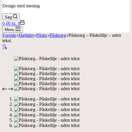
Design med mening
Søg
Indkøbskurv
0,00
kr.
0
Menu
Forside
Højtider
Påske
Påskeæg
Påskeæg – Påskelilje – uden
tekst
🔍