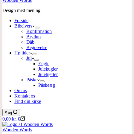
Wooden Words
Design med mening
Forside
Bibelvers
Konfirmation
Bryllup
Dåb
Begravelse
Højtider
Jul
Engle
Julekugler
Julehjerter
Påske
Påskeæg
Om os
Kontakt os
Find din kirke
Søg
Indkøbskurv
0,00
kr.
0
Wooden Words