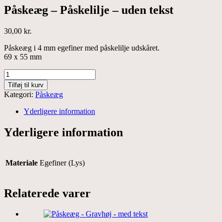
Påskeæg – Påskelilje – uden tekst
30,00
kr.
Påskeæg i 4 mm egefiner med påskelilje udskåret.
69 x 55 mm
Påskeæg
-
Tilføj til kurv
Påskelilje
Kategori:
Påskeæg
-
uden
Yderligere information
tekst
antal
Yderligere information
Materiale
Egefiner (Lys)
Relaterede varer