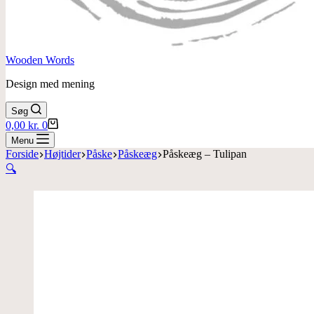
Wooden Words
Design med mening
Søg
Indkøbskurv
0,00
kr.
0
Menu
Forside
Højtider
Påske
Påskeæg
Påskeæg – Tulipan
🔍