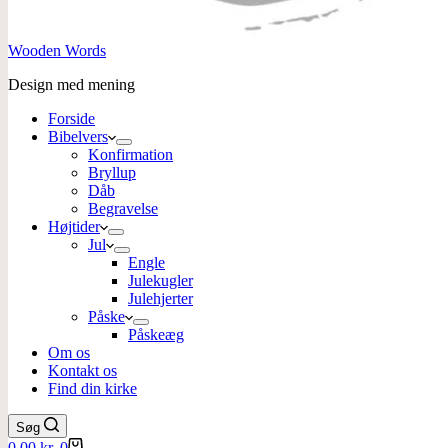
Wooden Words
Design med mening
Forside
Bibelvers
Konfirmation
Bryllup
Dåb
Begravelse
Højtider
Jul
Engle
Julekugler
Julehjerter
Påske
Påskeæg
Om os
Kontakt os
Find din kirke
Søg
Indkøbskurv
0,00
kr.
0